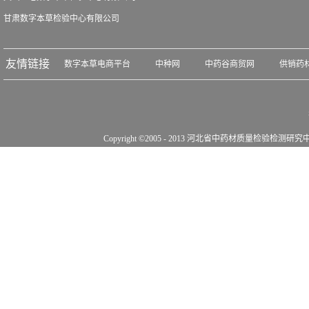
甘肃数字本草检验中心有限公司
友情链接
数字本草电商平台
中种网
中药谷商贸网
供销药
Copyright ©2005 - 2013 河北省中药材质量检验检测