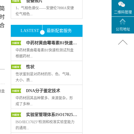
设备照片
简
1、气相色谱仪——安捷伦7890A安捷
二维码管理
伦气相色...
时
合
公司地址
LASTEST
最新配套服务
谱仪是代表最新技术发展水平的气相
色谱仪，可为各种应用提供卓越的性
中药材黄曲霉毒素B1快速检测试剂盒
能。该仪器尤其适用于挥发油成分测
定，溶剂残留以及农药残留测定，是
中药材黄曲霉毒素B1快速检测试剂盒
实验室分析定量必不可少的高端设
根据药材...
备。 2、液质联用仪——岛津IT-TOF
性状
岛津IT-TOF液质联用仪是独特的离子
阱和飞行时间质谱的杂交质谱仪。该
基质复杂、不同品种药材的特殊性
性状鉴别是对药材的形、色、气味、
仪器广泛应用在有机小分子的结构分
质，优化出各种药材的前处理方法，
大小、质...
析，中药成分鉴定，食品、中药的农
适合多种中药材黄曲霉毒素B1的快速
DNA分子鉴定技术
剂盒
残测定以及生...
检测，是一款专门为中药材研制开发
的快检产品。本试剂盒采用高特异性
地、断面等特征、简单理化反应，直
中药材因其品种繁多、来源复杂，形
的黄曲霉毒素B1单克隆抗体，运用胶
接观察药材，作出符合客观实际的结
成了多种...
体金免疫层析技术，操作简单，无需
论，区分药材真、伪、优、劣的方
实验室管理体系ISO17025培训
复杂的样品净化过程和昂贵的检测仪
法。它具有简单、易行、迅速的特
器，只需肉眼观察就可得出结果；成
点，这是数千年劳动人民同疾病作斗
鉴定方法，主要有基原、性状、显
ISO/IEC17025“检测和校准实验室能力
本低，耗时短，在30分钟内完成样品
争中总结来的宝贵经验。药材中以植
微、理化鉴定等传统鉴定和现代鉴定
的通用...