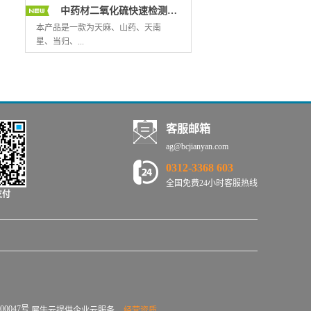
的检测；灵敏度高，检出限可低至
物类为最，其中又以种子植物为多，
方法。DNA条形码技术作为传统鉴定
中药材二氧化硫快速检测试剂盒
5μg/kg；结果准确，与液相的符合率
一般药用部根、根茎（根状茎、块
方法的有效补充，现已被纳入到2015
在90%以上。适合各级药监机构、个
茎、球茎、鳞茎）、叶、花、果实、
版《中国药典》的指导原则中，广泛
要求”是实验室认可服务的国际标准，
本产品是一款为天麻、山药、天南
体经营户、饮片厂等对中药材黄曲霉
种子、皮、木、茎藤及全草类。全草
用于中药材及部分饮片的物种鉴定。
随着客户要求越来越严格，新产品、
星、当归、...
毒素进行初步筛查。
类可参照基原鉴定，其他各类则可根
中药材DNA条形码鉴定技术引进于中
新材料不断涌现，越来越多的企业着
据器官形性进行观察。例如，野山参
国中医科学院中药研究所，它是应用
手建立内部实验室。但企业内部实验
性状描述：主根多与根茎近等长或较
分子生物学方法进行的一项用于中药
室的检测数据的准确性和可靠性往往
半夏、天花粉等中药材度身定制的二
短，呈圆柱形、菱角形或人字形，长1
材真伪鉴别的快速鉴定技术。本中心
受到客户和消费者的怀疑。ISO/IEC
氧化硫残留量快速检测试剂盒，其原
～6cm。表面灰黄色，具纵皱纹，上
拥有先进的、功能齐全的硬件设备设
17025：2005对实验室的质量体系的各
理是亚硫酸根离子在酸性条件下产生
部或中下部有环纹，支根多为2～3
施，主要有PCR仪、核酸微量检测
个要素进行了描述和要求，以此作为
二氧化硫，二氧化硫与四氯汞钠反应
客服邮箱
条，须根少而细长，清晰不乱，有较
仪、凝胶成像系统、高速离心机、高
审核依据的实验室能力认可是国际通
生成稳定的配合物，再与甲醛及盐酸
ag@bcjianyan.com
明显的疣状突起。根茎细长，少数粗
压灭菌锅、电泳仪等。目前已应用该
行做法，也是提高实验室检测、校准
副玫瑰苯胺作用生成紫红色，其色泽
短，中上部具稀疏或密集而深陷的茎
技术检测样本上千份，成功解决了半
管理能力和技术能力，走向国际互认
深浅与二氧化硫浓度呈线性关系，可
0312-3368 603
痕。不定根较细，多下垂。
夏、天南星、柴胡等易混品种的鉴定
的必由之路。1）培训目的充分掌握与
对照标准比色卡进行判定。本试剂盒
全国免费24小时客服热线
支付
问题。1.1适用范围1) 根茎类药材，如
领悟实验室管理的要领，帮助提高实
仅需打粉、浸泡、显色三步即可准确
人参、西洋参、白芷、三七等； 2) 果
验室的管理与技术水平；了解一个被
判断药材二氧化硫残留量是否超标，
实种子类，如酸枣仁、枸杞、沙棘
认可的实验室开展规定的校验、测试
无需仪器，从提取到结果判定全程仅
等； 3) 花类药材，如金银花、山银花
和试验工作所必须达到的要求；掌握
需30分钟，具有操作简便、快速准
等 4) 全草类药材，如广金钱草、广藿
建立和实施实验室质量体系、满足
确、检测成本低等特点。适合于个
香等； 5) 动物类药材：如蟾皮、鹿茸
ISO/IEC17025的具体方法；学习文件
体、药材商户、饮片厂、药监和工商
等； 6) 真菌类药材：如灵芝、冬虫夏
化实验室管理体系的方法，提高实验
等部门对中药材的二氧化硫残留量进
草等； 1.2技术优点1) 所需药材量较
室的日常管理水平。2）适用对象管理
行现场初步筛选。
少，小于100mg，尤其适用于冬虫夏
者代表，质量经理、实验室主任、实
00047号
犀牛云提供企业云服务
经营资质