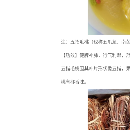
注：五指毛桃（也称五爪龙、南
【功效】健脾补肺，行气利湿，
五指毛桃因其叶片形状像五指，果
桃有椰香味。