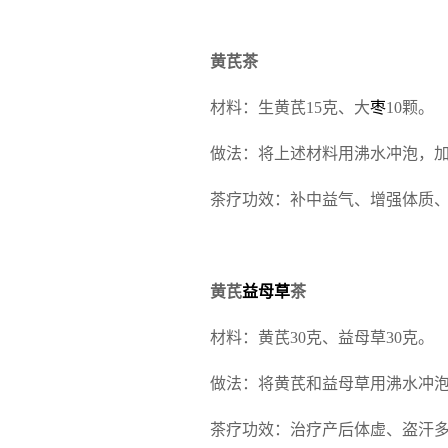
黄芪茶
材料：生黄芪15克、大
枣
10
颗。
做法：将上述材料用沸水冲泡，加
茶疗功效：补中益气、增强体质
黄芪
益母草
茶
材料：黄芪30克、益母草30克。
做法：将黄芪和益母草用沸水冲泡
茶疗功效：治疗产后体虚、盗汗