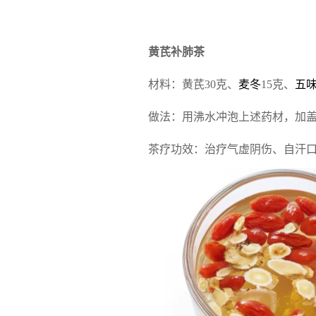
黄芪补肺茶
材料：黄芪30克、
麦冬
15
克、
五
做法：用沸水冲泡上述药材，加盖
茶疗功效：治疗气虚阴伤、自汗