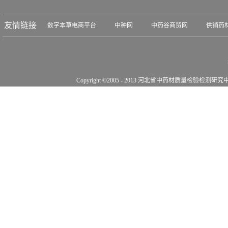
友情链接
数字本草电商平台
中种网
中药谷商贸网
供销药
Copyright ©2005 - 2013 河北省中药材质量检验检测