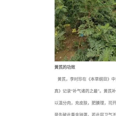
黄芪的功效
黄芪，李时珍在《本草纲目》中
真》记录“补气诸药之最”。黄芪
以温分肉，充皮肤，肥腠理，司开
是先破此重金钟罩。若此层卫气