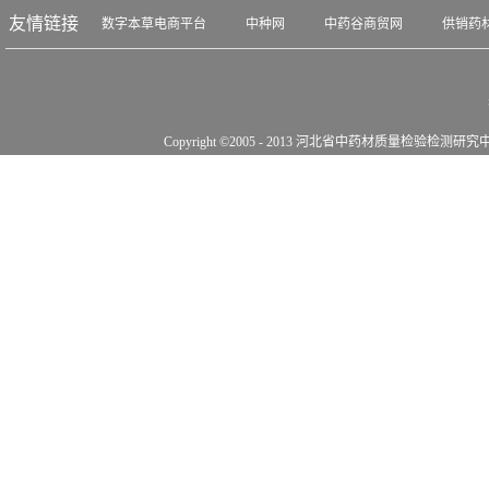
友情链接
数字本草电商平台
中种网
中药谷商贸网
供销药
Copyright ©2005 - 2013 河北省中药材质量检验检测