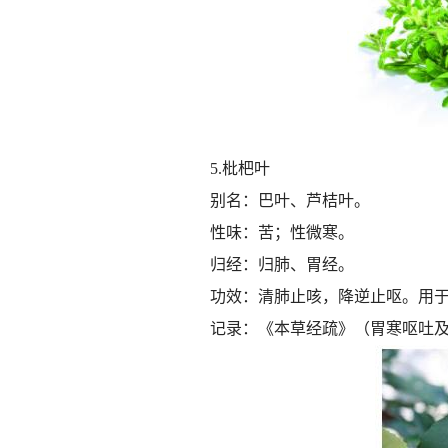
5.枇杷叶
别名：巴叶、芦桔叶。
性味：苦；性微寒。
归经：归肺、胃经。
功效：清肺止咳，降逆止呕。用
记录：《本草经疏》（胃寒呕吐