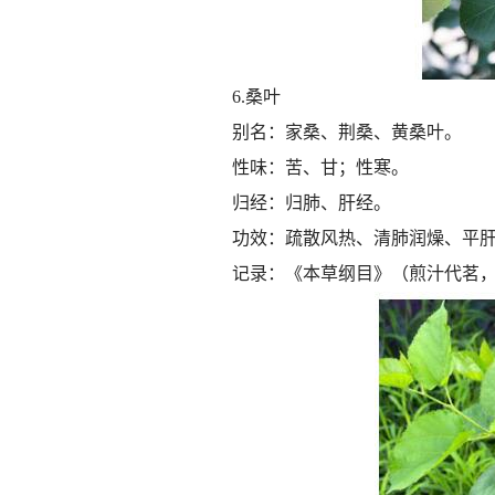
6.桑叶
别名：家桑、荆桑、黄桑叶。
性味：苦、甘；性寒。
归经：归肺、肝经。
功效：疏散风热、清肺润燥、平
记录：《本草纲目》（煎汁代茗