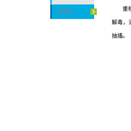
重
科普类
解毒，
抽搐。