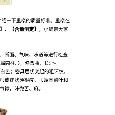
介绍一下重楼的质量标准。重楼在
】、【含量测定】
，小编带大家
、断面、气味、味道等进行检查
状扁圆柱形，略弯曲，长5～
落处呈白色；密具层状突起的粗环纹，
根或疣状须根痕。顶端具鱗叶和
气微，味微苦、麻。