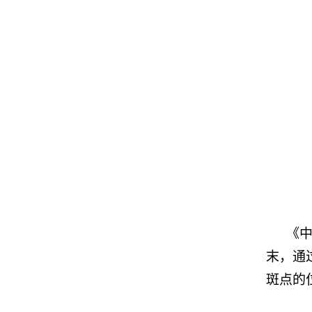
《
末，通
斑点的