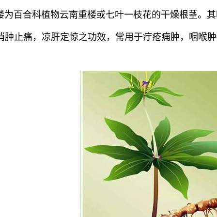
楼为百合科植物云南重楼或七叶一枝花的干燥根茎。其
消肿止痛，凉肝定惊之功效，常用于疔疮痈肿，咽喉肿