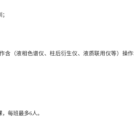
；
训；
；
作含（液相色谱仪、柱后衍生仪、液质联用仪等）操作
课，每班最多6人。