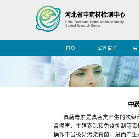
首页
公司简介
实
中
真菌毒素是真菌类产生的次级
肾损害、生殖紊乱和免疫抑制等毒
操作不当极易污染真菌，进而产生