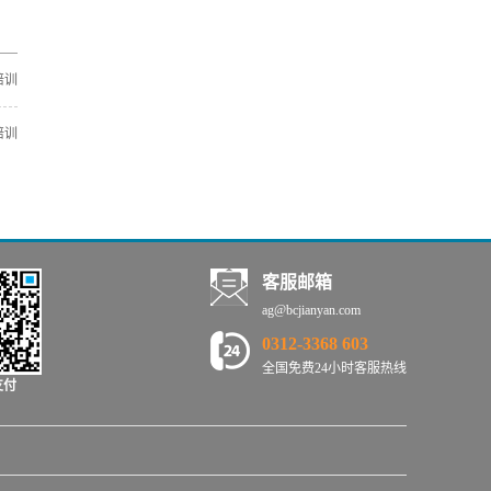
草等贵重药材的鉴定；2) 药材的个子
验室负责人，实验员，负责建立、实
货、片子货、粉末均可检测； 3) 在种
施和维护实验室质量体系的人员，第
子、种苗、以及生长周期的任何阶段
一、二、三方审核员等。3）课程大纲
均可进行检测来保障种植药材的真实
实验室认可的发展历史及其意义；实
培训
性；4) 可采药材其他部位进行检测，
验室质量体系与文件控制；实验室分
适用于贵重药材，如通过检测人参叶
包与服务供应商的控制；实验室记录
培训
来保障人参的真实性。5) 以药...
的控制；实验室的纠正措施与预防措
施；影响实验室检测技术能力的要素
分析；实验室检测方法的确认；实验
室检测的质量控制；实验室检测误差
来源分析。4）授课时长2天。5）授课
方式进场培训人数不限；超小课授
课，每班最多8人。
客服邮箱
ag@bcjianyan.com
0312-3368 603
全国免费24小时客服热线
支付