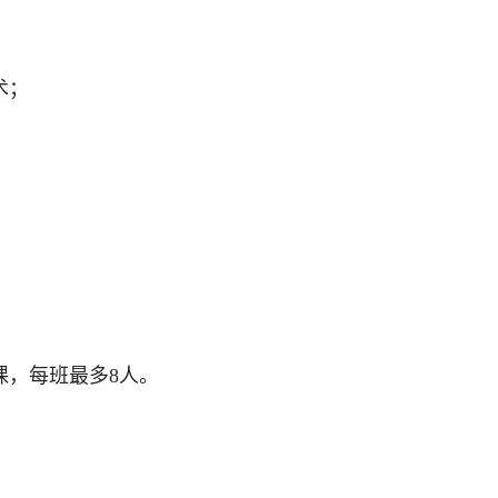
术；
课，每班最多8人。