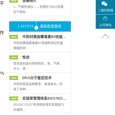
设备照片
不
1、气相色谱仪——安捷伦7890A安捷
二维码管理
伦气相色...
公司地址
LASTEST
最新配套服务
谱仪是代表最新技术发展水平的气相
作
色谱仪，可为各种应用提供卓越的性
中药材黄曲霉毒素B1快速检测试剂盒
能。该仪器尤其适用于挥发油成分测
定，溶剂残留以及农药残留测定，是
中药材黄曲霉毒素B1快速检测试剂盒
实验室分析定量必不可少的高端设
根据药材...
备。 2、液质联用仪——岛津IT-TOF
性状
岛津IT-TOF液质联用仪是独特的离子
阱和飞行时间质谱的杂交质谱仪。该
基质复杂、不同品种药材的特殊性
性状鉴别是对药材的形、色、气味、
仪器广泛应用在有机小分子的结构分
质，优化出各种药材的前处理方法，
大小、质...
PA
析，中药成分鉴定，食品、中药的农
适合多种中药材黄曲霉毒素B1的快速
DNA分子鉴定技术
残测定以及生...
检测，是一款专门为中药材研制开发
的快检产品。本试剂盒采用高特异性
地、断面等特征、简单理化反应，直
中药材因其品种繁多、来源复杂，形
的黄曲霉毒素B1单克隆抗体，运用胶
接观察药材，作出符合客观实际的结
成了多种...
体金免疫层析技术，操作简单，无需
论，区分药材真、伪、优、劣的方
实验室管理体系ISO17025培训
复杂的样品净化过程和昂贵的检测仪
法。它具有简单、易行、迅速的特
器，只需肉眼观察就可得出结果；成
点，这是数千年劳动人民同疾病作斗
鉴定方法，主要有基原、性状、显
ISO/IEC17025“检测和校准实验室能力
本低，耗时短，在30分钟内完成样品
争中总结来的宝贵经验。药材中以植
微、理化鉴定等传统鉴定和现代鉴定
的通用...