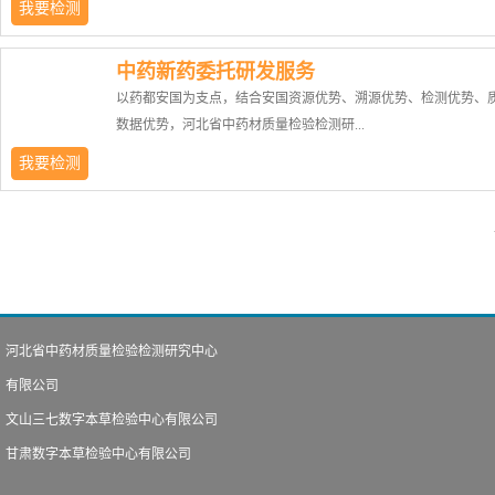
我要检测
鉴定方法。DNA条形码技术作为传统鉴定方法的有效补充，现已
中药新药委托研发服务
到2015版《中国药典》的指导原则中，广泛用于中药材及部分饮
以药都安国为支点，结合安国资源优势、溯源优势、检测优势、
种鉴定。中药材DNA条形码鉴定技术引进于中国中医科学院中药
数据优势，河北省中药材质量检验检测研...
所，它是应用分子生物学方法进行的一项用于中药材真伪鉴别的
定技术。本中心拥有先进的、功能齐全的硬件设备设施，主要有P
我要检测
仪、核酸微量检测仪、凝胶成像系统、高速离心机、高压灭菌锅
究中心为社会同道提供中药研发服务：ü 中药新药1.1、改良型新
仪等。目前已应用该技术检测样本上千份，成功解决了半夏、天
发；ü 同名同方研发；ü 经典名方研发；ü 中药品种保护研究；ü 
柴胡等易混品种的鉴定问题。1.1适用范围1) 根茎类药材，如人参
品二次开发；ü 中药注射剂再评价服务；ü 院内制剂研发备案；ü 
洋参、白芷、三七等； 2) 果实种子类，如酸枣仁、枸杞、沙棘等；
健康产品研发服务；
花类药材，如金银花、山银花等 4) 全草类药材，如广金钱草、广
等； 5) 动物类药材：如蟾皮、鹿茸等； 6) 真菌类药材：如灵芝
夏草等； 1.2技术优点1) 所需药材量较少，小于100mg，尤其适
河北省中药材质量检验检测研究中心
虫夏草等贵重药材的鉴定；2) 药材的个子货、片子货、粉末均可
有限公司
测； 3) 在种子、种苗、以及生长周期的任何阶段均可进行检测来
文山三七数字本草检验中心有限公司
种植药材的真实性；4) 可采药材其他部位进行检测，适用于贵重
如通过检测人参叶来保障人参的真实性。5) 以药...
甘肃数字本草检验中心有限公司