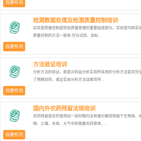
我要检测
新产品、新材料不断涌现，越来越多的企业着手建立内部实验室
检测数据处理及检测质量控制培训
业内部实验室的检测数据的准确性和可靠性往往受到客户和消费
实验室质量控制是检验质量管理的重要组成部分。实验室内和实
疑。ISO/IEC 17025：2005对实验室的质量体系的各个要素进行
质量控制的方法一般有:空白试验、加标...
要求，以此作为审核依据的实验室能力认可是国际通行做法，也
实验室检测、校准管理能力和技术能力，走向国际互认的必由之
我要检测
1）培训目的充分掌握与领悟实验室管理的要领，帮助提高实验室
回收试验、对比试验、质控样品的检验、盲样考核检验、校准物
理与技术水平；了解一个被认可的实验室开展规定的校验、测试
方法验证培训
验、抽样复验、实验室间和人员间能力比对试验及工作基准比较
工作所必须达到的要求；掌握建立和实施实验室质量体系、满足
分析方法的验证，就是对药品分析实验所采用的分析方法是否完
实验室误差试验等方法。为了正确地评价质量控制试验结果,特开
ISO/IEC17025的具体方法；学习文件化实验室管理体系的方法，
了预期目的，或证实由分析方法误差而导...
课程培训。 1）培训目标掌握检测结果的数据处理及过程质量控
验室的日常管理水平。2）适用对象管理者代表，质量经理、实验
本知识；建立规范化的数据处理方法，保证检测数据的真实可靠
任、实验室负责人，实验员，负责建立、实施和维护实验室质量
我要检测
实验室的信誉度。2）适用对象食品、化妆品、制药及相关行业内
人员，第一、二、三方审核员等。3）课程大纲实验室认可的发展
致试验结果判定错误的概率是否在答应范围之内，而进行的科学
验室，政府检验机构实验室管理及技术人员。3）课程大纲误差及
及其意义；实验室质量体系与文件控制；实验室分包与服务供应
国内外农药残留法规培训
分析方法的验证以验证参数表示。药品质量标准分析方法验证的
不确定度；有效数字的规范；异常值判定及处理；原始数据的记
制；实验室记录的控制；实验室的纠正措施与预防措施；影响实
农药残留是农药使用后一段时期内没有被分解而残留于生物体、
证明采用的方法适用于相应检测要求，包括原料药及制剂的形状
制；计算过程的的数据控制等；检测质量控制手段；提高检验分
测技术能力的要素分析；实验室检测方法的确认；实验室检测的
物、土壤、水体、大气中的微量农药原体、...
别、检查、含量测定等有关项目。本课程设计一个方案，有步骤
准确度的方法；内审；管理评审；整改及预防计划等。4）授课时
制；实验室检测误差来源分析。4）授课时长2天。5）授课方式
统地收集实验数据，进行数据处理，形成文件，证明所用的实验
天。5）授课方式进场培训人数不限；超小课授课，每班最多8人
我要检测
训人数不限；超小课授课，每班最多8人。
确可靠。1）培训目标通过检查并提供客观证据，以证实某一特定