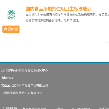
有毒代谢物、降解物和杂质的总称。它们可以直接通过食物链和
用途的特定要求得到满足；从多角度、多方位，掌握检测验证来
国内食品添加剂使用卫生标准培训
进入人体，从而危害人体健康。随着人们安全意识的提高及各国
用方法的可靠性；学习方法验证的内容主要是确定其专属性、准
本次课程主要依据国内添加剂法律法规体系结构和国家对食品添
留的的限量管控，学习农药残留相关法律法规成为自我保护的必
定量限及测量范围。2）适用对象食品、化妆品、医药企业实验室
相关监督管理架构设计而成，帮助学员对...
径，同时了解各国法规，可为进出口企业减少不必要的经济损失。
人员、QA。3）课程大纲ISO 17025对方法验证的要求；方法验
适用对象果蔬制品、水制品、食用菌产品中药材等生产企业质量
义、范围；方法验证的步骤；方法验证参数的定义及操作：定性
我要检测
员、检测人员及实验室操作人员。2）培训大纲农药残留现状与危
证--选择性、灵敏度等，定量方法验证--曲线、精密度、回收率，
使用的添加剂做一次系统整理。是一门实用性非常强的课程。1）
农残的分类及其导致的重大食品安全事件：欧盟——91/414/EEC
限等；方法确认的要求；标准物质；分析方法质量控制。4）授课
上
目标正确认识食品添加剂，理解食品添加剂的分类；初步国家食
绍、美国——EPA对农药的登记、日本：农林水产省对农药的登
天。5）授课方式进场培训人数不限；超小课授课，每班最多8人
剂的管理法规；加深对GB2760标准要求的实际应用的理解；掌握
国——《农药管理条例》；各国对于农药的管理（最大残留限量
加剂品种在各类别食品中的正确使用。2）适用对象 主要针对食
药残留的监控；农残分析的特点介绍；合理科学的抽样；农残分
品添加剂生产，加工，销售企业和零售，超市企业，从事产品研
的制备与处理技术；高效精确的检测；实验室检测操作注意事项。
质控制人员及负责食品中的添加剂应用和测试的人员。3）培训大
授课时长2天。4）授课方式进场培训人数不限；超小课授课，每
河北省中药材质量检验检测研究中心
识食品添加剂；食品添加剂法规相关法律法规；食品添加剂生产
8人。
有限公司
理；食品添加剂使用管理；GB2760介绍；GB14880介绍。4）授
1天。5）授课方式进场培训人数不限；超小课授课，每班最多8人
文山三七数字本草检验中心有限公司
甘肃数字本草检验中心有限公司