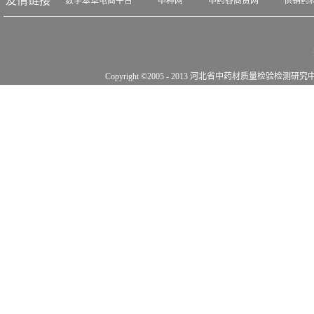
友情链接
数字本草电商平台
中种网
中药谷商贸网
供销药
Copyright ©2005 - 2013 河北省中药材质量检验检测