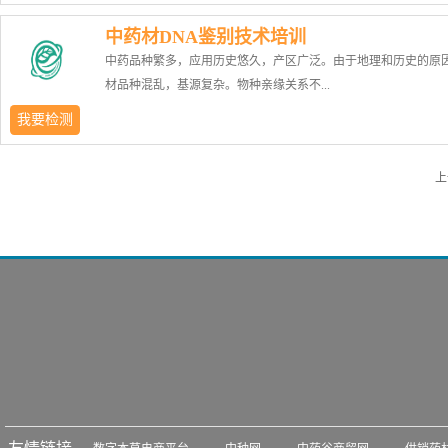
疫抑制等毒性作用。中药在种植、采收、加工、运输和储藏过程
取( SPME) 、超临界流体萃取( SFE) 、微波辅助萃取( MAE) 、
中药材DNA鉴别技术培训
操作不当极易污染真菌，进而产生各种真菌毒素，这不仅影响中
提取技术( ASE) 和凝胶渗透色谱( GPC) 等技术发展迅速并已广
中药品种繁多，应用历史悠久，产区广泛。由于地理和历史的原
量和疗效，还会给人体造成重大危害。因此，建立规范检测人员
农残检测中。检测方法有气相色谱法、液相色谱法、气质联用法
材品种混乱，基源复杂。物种亲缘关系不...
中真菌毒素的检测水平显得尤为重要和必要。2015版《中国药典
联用法等。1）培训目标长期以来由于人们对农药的不合理使用，
子仁、莲子、使君子、槟榔、麦芽、肉豆蔻、决明子、远志、薏
中药材及农产品中农药的残留量越来越高，严重影响了农产品的
我要检测
大枣、地龙、蜈蚣、水蛭、全蝎等19味中药做了限量规定。药典
易和人们的生命健康。本培训旨在提高技术人员对农药残留深层
近但是外观相似，或是表型变异导致鉴定错误，加之中药的同名
两种黄曲霉毒素的检测方法，分别是液相色谱法和液相色谱-质谱
认识，规范实验人员的基本操作，提供多种农药残留提取、富集
上
同物异名现象普遍存在以及伪品、混淆品和误用品等因素，这些
法。检验中心主要采用免疫亲和柱净化处理，光衍生仪进行柱后
方法。2）适用对象食品行业、医药行业、日化化工行业以及第三
中药材鉴别方法提出了新的挑战，依赖经典形态分类以及传统鉴
液相色谱-荧光检测器进行检测，现已具备成熟的黄曲霉毒素检验
测实验室的检测人员、质保人员等。3）课程大纲中药材农药残留
已无法满足鉴别的需要。川贝母、蕲蛇和乌梢蛇三种药材在商品
术。1）培训目标为规范各行业的检验人员的检验技术水平，提高
理论培训；中药材及饮片农药残留提取、富集操作培训；中药材
存在多种混伪品，如小东贝母、土贝母伪充川贝母；眼镜蛇、水
人员对真菌毒素深层次上的认识，特设本次培训。2）适用对象食
农药残留仪器操作含（气相色谱仪、液相色谱仪、气质联用仪、
伪充蕲蛇；灰鼠蛇、玉斑锦蛇伪充乌梢蛇。由于三种药材的正伪
业、医药行业、日化化工行业以及第三方检测实验室的检测人员
用...
相近，常规方法较难鉴别，2015版《中国药典》分别采用聚合酶
人员等。3）课程大纲中药材真菌毒素检验理论培训；中药材及饮
应-限制性片段长度多态性（PCR-RFLP）检测法和聚合酶链式反
菌毒素操作培训；中药材及饮片免疫学检测技术；中药材及饮片
（PCR）两种分子鉴定技术作为川贝母、蕲蛇和乌梢蛇检测的国
测技术；中药材及饮片真菌毒素仪器操作含（液相色谱仪、柱后
准。1） 培训目标 近年来，市售中药材质量参差不齐，为提高中
仪、液质联用仪等）操作培训。4）授课时长4天。5）授课方式
从业人员的专业技术能力，更好地规范中药质量，保障用药的安
训人数不限；超小课授课，每班最多6人。
效，保证市场流通品种的质量，特开设本次培训。2） 适用对象
片厂、药企以及第三方检测实验室的检测人员、质保人员等。3）