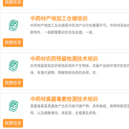
我要检测
作物总耕种面积的1.2%。随着中药种植产业的发展，中药材种植
中药材产地加工仓储培训
得到迅速提升，但依然存在种植管理粗放、药材质量不稳定的现
中药材产地加工及仓储是中药流产业中的重要环节。中药材采收
课程从栽培过程中种子种苗质量、田间管理进行严格把控，通过
鲜用外，一般都需要初步的及处理。一般...
效的栽培管理方法来获得优良的中药材产品。1）培训目标掌握从
种苗的前处理，比重深度，密度，生长期的灌溉与施肥及其他规
我要检测
准的栽培方法，从而提高中药材产量与品质。2）课程大纲良种的
包括清洗杂质、修整、切片、蒸煮、干燥、初步分级等。中药材
择；播种前处理；播种方式及播种期的选择；育苗与移栽；灌溉
中药材农药残留检测技术培训
程主要受到温度、湿度、空气、光线和储存时间的影响。本课程
规律；其他田间管理；生长调节剂的使用；适时采收。3）授课时
农药残留是指农药使用后残存于生物体、农副产品和环境中的农
产地加工及仓储各环节加以整理和介绍，使其把握技术的关键要
天。4）授课方式进场培训人数不限；超小课授课，每班最多8人
体、有毒代谢物、降解物和杂质的总称。农...
而避免流通过程中药材质量发生变化。1）培训目标掌握常见药材
加工主要方法及关键技术；了解不同药材仓储过程中影响药材质
我要检测
键因素；掌握不同药材各自的仓储原则及方法。2）课程大纲中药
药残留是施用农药后的必然现象，但如果超过最大残留限量，则
地加工概述；常用的产地加工方法；各类药材的产地加工；中药
中药材真菌毒素检测技术培训
畜产生不良影响或通过食物链对生态系统中的生物造成毒害。农
分级；中药材仓储的意义；影响中药材储存的主要因素；中药仓
真菌毒素是真菌类产生的次级代谢产物，具有致癌、致畸和致突
检测中的样品前处理主要包括萃取和净化等步骤，在提取过程中
本要求；常见药材的储存方法。3）授课时长2天。4）授课方式
用，以及细胞毒性、肾损害、生殖紊乱和免...
量完全地将痕量的残留农药从样品中提取出来，同时又要尽量减
训人数不限；超小课授课，每班最多8人。
干扰性的杂质；净化则要求在充分降低干扰分析的杂质的同时，
我要检测
度地减少农药的损失。现代萃取技术主要以固相萃取(SPE) 、固