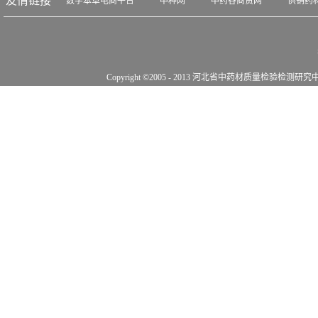
友情链接
数字本草电商平台
中种网
中药谷商贸网
供销药
大纲聚合酶链式反应（PCR）技术与聚合酶链式反应-限制性内切
多态性（PCR-RFLP）技术原理培训；聚合酶链式反应（PCR）
程培训；聚合酶链式反应-限制性内切酶长度多态性技术（PCR-RF
流程培训；川贝母、蕲蛇、乌梢蛇检测实战演练。4） 授课时长5天。
Copyright ©2005 - 2013 河北省中药材质量检验检测