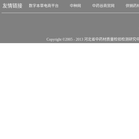
友情链接
数字本草电商平台
中种网
中药谷商贸网
供销药
Copyright ©2005 - 2013 河北省中药材质量检验检测