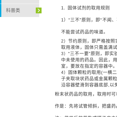
1.
固体试剂的取用规则
科普类
1
）“三不”原则，即“不闻
不能尝试药品的味道。
节约原则，即严格按照实
2）
取用液体，固体只需盖满试
“
三不一要”原则，即实
3）
中未使用的药品。因此，
室，要放在指定的容器中
固体颗粒的取用(一横二
4）
子夹取块状药品或金属颗粒
沿容器壁滑到容器底部,以
粉末状药品的取用，取用时可
作是：先将试管倾斜，把盛药