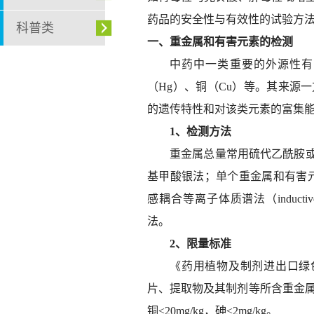
药品的安全性与有效性的试验方
科普类
一、重金属和有害元素的检测
中药中一类重要的外源性有
（Hg）、铜（Cu）等。其来源
的遗传特性和对该类元素的富集
1、检测方法
重金属总量常用硫代乙酰胺
基甲酸银法；单个重金属和有害元素测定常用原
感耦合等离子体质谱法（inductively
法。
2、限量标准
《药用植物及制剂进出口绿色
片、提取物及其制剂等所含重金属及砷限量
铜≤20mg/kg，砷≤2mg/kg。