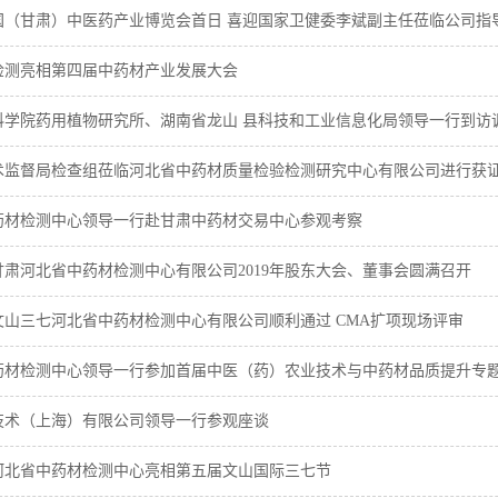
国（甘肃）中医药产业博览会首日 喜迎国家卫健委李斌副主任莅临公司指
检测亮相第四届中药材产业发展大会
科学院药用植物研究所、湖南省龙山 县科技和工业信息化局领导一行到访
术监督局检查组莅临河北省中药材质量检验检测研究中心有限公司进行获
药材检测中心领导一行赴甘肃中药材交易中心参观考察
甘肃河北省中药材检测中心有限公司2019年股东大会、董事会圆满召开
文山三七河北省中药材检测中心有限公司顺利通过 CMA扩项现场评审
药材检测中心领导一行参加首届中医（药）农业技术与中药材品质提升专
技术（上海）有限公司领导一行参观座谈
河北省中药材检测中心亮相第五届文山国际三七节