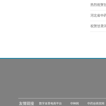
热烈祝贺
河北省中药
祝贺甘肃
友情链接
数字本草电商平台
中种网
中药谷商贸网