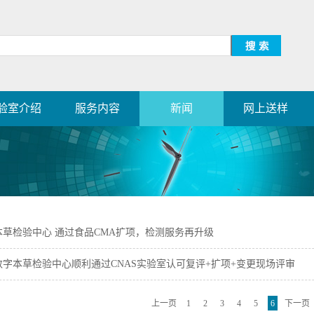
验室介绍
服务内容
新闻
网上送样
本草检验中心 通过食品CMA扩项，检测服务再升级
字本草检验中心顺利通过CNAS实验室认可复评+扩项+变更现场评审
上一页
1
2
3
4
5
6
下一页