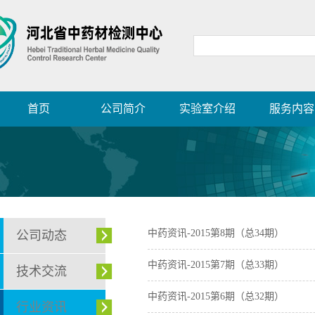
首页
公司简介
实验室介绍
服务内容
中药资讯-2015第8期（总34期）
公司动态
中药资讯-2015第7期（总33期）
技术交流
中药资讯-2015第6期（总32期）
行业资讯